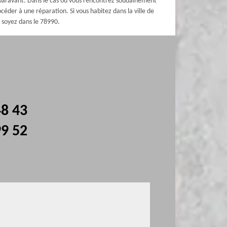
uparavant. Dans le cas où vous rencontrez soudainement
der à une réparation. Si vous habitez dans la ville de
 soyez dans le 78990.
48 43
99 52