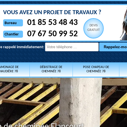
VOUS AVEZ UN PROJET DE TRAVAUX ?
01 85 53 48 43
Bureau
DEVIS
GRATUIT
07 67 50 99 52
Chantier
re rappelé immédiatement:
AMONAGE DE
DÉBISTRAGE DE
POSE CHAPEAU DE
HAUDIÈRE 78
CHEMINÉE 78
CHEMINÉE 78
on de cheminée Elancourt