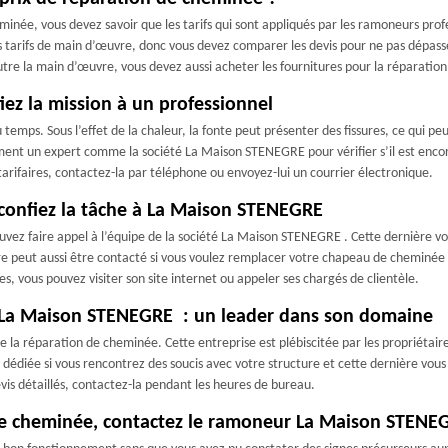
née, vous devez savoir que les tarifs qui sont appliqués par les ramoneurs profes
s tarifs de main d’œuvre, donc vous devez comparer les devis pour ne pas dépasse
tre la main d’œuvre, vous devez aussi acheter les fournitures pour la réparation
iez la mission à un professionnel
du temps. Sous l’effet de la chaleur, la fonte peut présenter des fissures, ce qui p
nt un expert comme la société La Maison STENEGRE pour vérifier s’il est encore
arifaires, contactez-la par téléphone ou envoyez-lui un courrier électronique.
confiez la tâche à La Maison STENEGRE
uvez faire appel à l’équipe de la société La Maison STENEGRE . Cette dernière 
re peut aussi être contacté si vous voulez remplacer votre chapeau de cheminée 
s, vous pouvez visiter son site internet ou appeler ses chargés de clientèle.
 La Maison STENEGRE : un leader dans son domaine
 réparation de cheminée. Cette entreprise est plébiscitée par les propriétaires,
dédiée si vous rencontrez des soucis avec votre structure et cette dernière vous 
vis détaillés, contactez-la pendant les heures de bureau.
re cheminée, contactez le ramoneur La Maison STENE