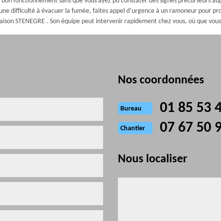
n bon fonctionnement sans que vous ayez pu constater des signes précurseurs a
e difficulté à évacuer la fumée, faites appel d’urgence à un ramoneur pour procé
Maison STENEGRE . Son équipe peut intervenir rapidement chez vous, où que vous
Nos coordonnées
01 85 53 
Bureau
07 67 50 
Chantier
Nous localiser