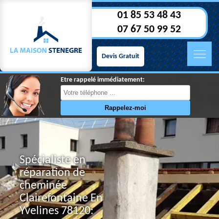
01 85 53 48 43
07 67 50 99 52
Devis Gratuit
Etre rappelé immédiatement:
Spécialiste en
réparation de
cheminée
Clairefontaine En
Yvelines 78120: