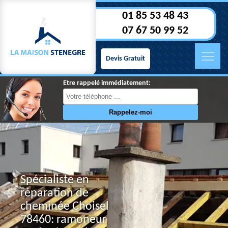
01 85 53 48 43
07 67 50 99 52
Devis Gratuit
Etre rappelé immédiatement:
Spécialiste en
réparation de
cheminée Choisel
78460: ramoneur