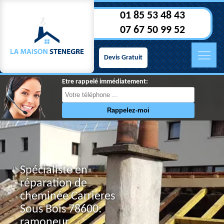
01 85 53 48 43
07 67 50 99 52
Devis Gratuit
Etre rappelé immédiatement:
Spécialiste en
réparation de
cheminée Carrieres
Sous Bois 78600:
ramoneur