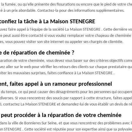
er la fumée, ou qu’elle présente des fissurations ou encore que le pied de votre 
lité à un prix abordable. Contactez-la pour des informations supplémentaires.
confiez la tâche à La Maison STENEGRE
uvez faire appel à l’équipe de la société La Maison STENEGRE . Cette dernière 
re peut aussi être contacté si vous voulez remplacer votre chapeau de cheminée 
s, vous pouvez visiter son site internet ou appeler ses chargés de clientèle.
ise de réparation de cheminée ?
éparation de votre cheminée, vous devez vous baser sur des critères objectifs co
z aller sur le web pour vérifier les retours des clients sur chaque prestataire q
éviter les mauvaises surprises, faites confiance à La Maison STENEGRE .
nt, faites appel à un ramoneur professionnel
du temps, ce qui peut causer des désagréments pour les personnes qui occupent
iverses. SI vous rencontrez des soucis par rapport à cette structure, faites appe
270, contactez La Maison STENEGRE et demandez-lui de vous établir un devis de 
peut procéder à la réparation de votre cheminée
ans la ville de Bonnieres Sur Seine, et que vous rencontrez des problèmes avec l
n STENEGRE . Cette société est réputée pour son expertise ainsi que sa polyvalenc