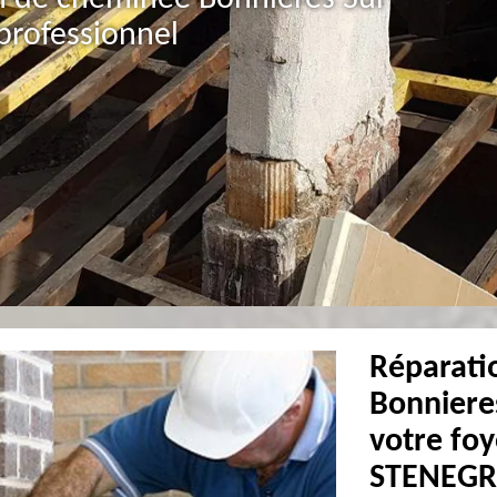
professionnel
Réparati
Bonnieres
votre fo
STENEGR