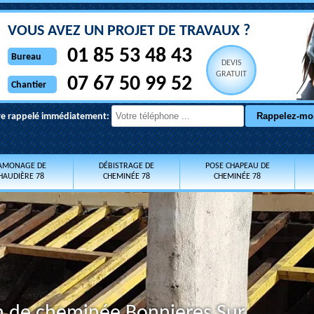
VOUS AVEZ UN PROJET DE TRAVAUX ?
01 85 53 48 43
Bureau
DEVIS
GRATUIT
07 67 50 99 52
Chantier
re rappelé immédiatement:
AMONAGE DE
DÉBISTRAGE DE
POSE CHAPEAU DE
HAUDIÈRE 78
CHEMINÉE 78
CHEMINÉE 78
on de cheminée Bonnieres Sur