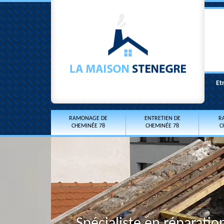
Et
RAMONAGE DE
ENTRETIEN DE
R
CHEMINÉE 78
CHEMINÉE 78
C
Spécialiste en réparati