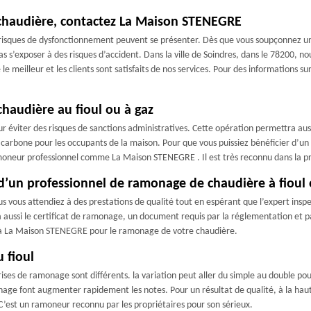
chaudière, contactez La Maison STENEGRE
risques de dysfonctionnement peuvent se présenter. Dès que vous soupçonnez un 
 s’exposer à des risques d’accident. Dans la ville de Soindres, dans le 78200, n
lleur et les clients sont satisfaits de nos services. Pour des informations sur 
chaudière au fioul ou à gaz
 éviter des risques de sanctions administratives. Cette opération permettra aus
 carbone pour les occupants de la maison. Pour que vous puissiez bénéficier d’u
ramoneur professionnel comme La Maison STENEGRE . Il est très reconnu dans la pr
s d’un professionnel de ramonage de chaudière à fioul 
s vous attendiez à des prestations de qualité tout en espérant que l’expert inspe
ra aussi le certificat de ramonage, un document requis par la réglementation et pa
l à La Maison STENEGRE pour le ramonage de votre chaudière.
 fioul
ises de ramonage sont différents. la variation peut aller du simple au double pou
nage font augmenter rapidement les notes. Pour un résultat de qualité, à la hauteu
’est un ramoneur reconnu par les propriétaires pour son sérieux.