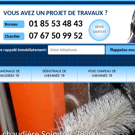
VOUS AVEZ UN PROJET DE TRAVAUX ?
01 85 53 48 43
Bureau
DEVIS
GRATUIT
07 67 50 99 52
Chantier
re rappelé immédiatement:
AMONAGE DE
DÉBISTRAGE DE
POSE CHAPEAU DE
HAUDIÈRE 78
CHEMINÉE 78
CHEMINÉE 78
 chaudière Soindres 78200: