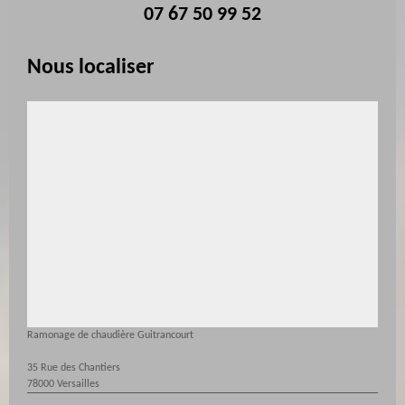
07 67 50 99 52
Nous localiser
Ramonage de chaudière Guitrancourt
35 Rue des Chantiers
78000 Versailles