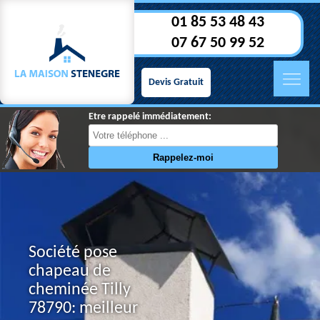
01 85 53 48 43
07 67 50 99 52
Devis Gratuit
Etre rappelé immédiatement:
Société pose
chapeau de
cheminée Tilly
78790: meilleur