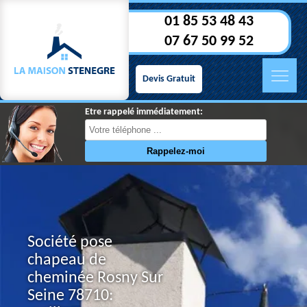
01 85 53 48 43
07 67 50 99 52
Devis Gratuit
Etre rappelé immédiatement:
Société pose
chapeau de
cheminée Rosny Sur
Seine 78710: