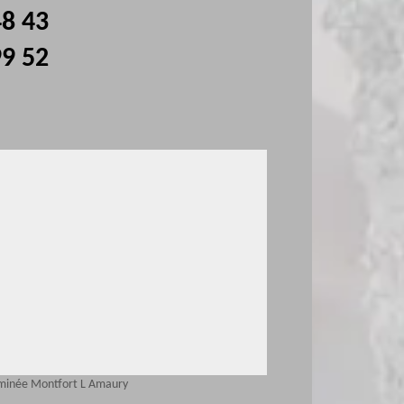
48 43
99 52
eminée Montfort L Amaury