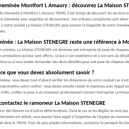
cheminée Montfort L Amaury : découvrez La Maison 
de cheminée à Montfort L Amaury 78490, il est temps de découvrir les services 
re cheminée avec expertise et dévouement. Nos artisans compétents sont détermi
 notre société La Maison STENEGRE pour assurer la longévité de votre cheminée e
bles.
minée : La Maison STENEGRE reste une référence à M
ieurs années, La Maison STENEGRE est devenue une entreprise de pose de chapeau
es prestations qui leur sont offerts. Grâce à son expérience et à son sens du dét
ations ou si vous voulez demander des devis détaillés pour une pose de chapeau d
-ce que vous devez absolument savoir ?
née, vous devez tout d’abord vérifier les dimensions de votre conduit car il es
 compromettre votre confort. Vous devez ensuite choisir le matériau avec lequel 
s. Enfin, confiez la pose à un ramoneur professionnel comme l’entreprise La Mai
 contactez le ramoneur La Maison STENEGRE
 des fissures ou d’autres détériorations. Dans le cas où les dégâts ne sont pas en
 cheminée est abîmé, vous pouvez faire appel à l’expertise de l’équipe du ramon
 et dans le 78490. Pour de plus amples informations, contactez-la pendant les h