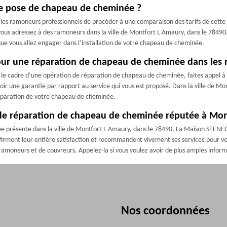
de pose de chapeau de cheminée ?
les ramoneurs professionnels de procéder à une comparaison des tarifs de cette pr
us adressez à des ramoneurs dans la ville de Montfort L Amaury, dans le 78490. L
que vous allez engager dans l’installation de votre chapeau de cheminée.
r une réparation de chapeau de cheminée dans les rè
ns le cadre d’une opération de réparation de chapeau de cheminée, faites appel à
voir une garantie par rapport au service qui vous est proposé. Dans la ville de
 réparation de votre chapeau de cheminée.
de réparation de chapeau de cheminée réputée à Mon
 présente dans la ville de Montfort L Amaury, dans le 78490, La Maison STENEGRE 
onfirment leur entière satisfaction et recommandent vivement ses services.pour vou
 ramoneurs et de couvreurs. Appelez-la si vous voulez avoir de plus amples info
Nos coordonnées