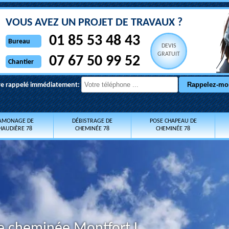
VOUS AVEZ UN PROJET DE TRAVAUX ?
01 85 53 48 43
Bureau
DEVIS
GRATUIT
07 67 50 99 52
Chantier
re rappelé immédiatement:
AMONAGE DE
DÉBISTRAGE DE
POSE CHAPEAU DE
HAUDIÈRE 78
CHEMINÉE 78
CHEMINÉE 78
e cheminée Montfort L