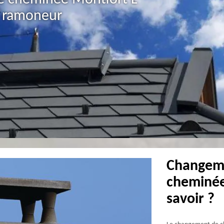
r ramoneur
Changem
cheminée 
savoir ?