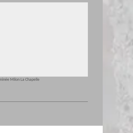
minée Milon La Chapelle