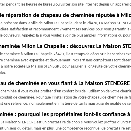
cter pendant les heures de bureau ou visiter son site internet depuis un appareil
de réparation de chapeau de cheminée réputée à Milo
présente dans la ville de Milon La Chapelle, dans le 78470, La Maison STENEGRE es
entière satisfaction et recommandent vivement ses services.pour vous garantir la qu
 couvreurs. Appelez-la si vous voulez avoir de plus amples informations ou pou
cheminée Milon La Chapelle : découvrez La Maison S
e cheminée à Milon La Chapelle 78470, il est temps de découvrir les services e
re cheminée avec expertise et dévouement. Nos artisans compétents sont détermi
 notre société La Maison STENEGRE pour assurer la longévité de votre cheminée e
bles.
apeau de cheminée en vous fiant à La Maison STENEGRE
e cheminée si vous voulez profiter d’un confort lors de l’utilisation de votre chem
 le conduit de cheminée. Pour que l’installation de votre chapeau de cheminée se 
t une référence, non seulement en matière de tarifs mais aussi de qualité de se
inée : pourquoi les propriétaires font-ils confiance
La Maison STENEGRE est un prestataire de choix si vous voulez profiter d’un trava
un sens du détail, mais en plus, une compétence reconnue. Ce prestataire est ré