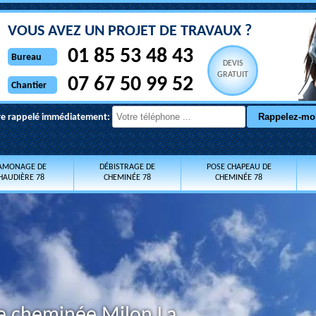
VOUS AVEZ UN PROJET DE TRAVAUX ?
01 85 53 48 43
Bureau
DEVIS
GRATUIT
07 67 50 99 52
Chantier
re rappelé immédiatement:
AMONAGE DE
DÉBISTRAGE DE
POSE CHAPEAU DE
HAUDIÈRE 78
CHEMINÉE 78
CHEMINÉE 78
e cheminée Milon La