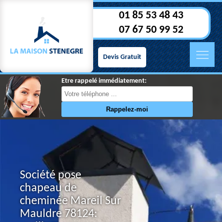
01 85 53 48 43
07 67 50 99 52
Devis Gratuit
Etre rappelé immédiatement:
Société pose
chapeau de
cheminée Mareil Sur
Mauldre 78124: