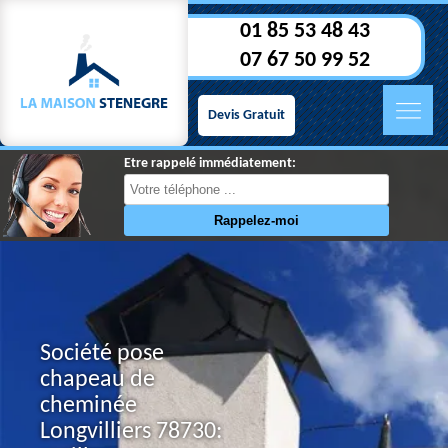
01 85 53 48 43
07 67 50 99 52
Devis Gratuit
Etre rappelé immédiatement:
Société pose
chapeau de
cheminée
Longvilliers 78730: