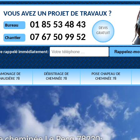
VOUS AVEZ UN PROJET DE TRAVAUX ?
01 85 53 48 43
Bureau
DEVIS
GRATUIT
07 67 50 99 52
Chantier
re rappelé immédiatement:
AMONAGE DE
DÉBISTRAGE DE
POSE CHAPEAU DE
HAUDIÈRE 78
CHEMINÉE 78
CHEMINÉE 78
e cheminée Le Pecq 78230: