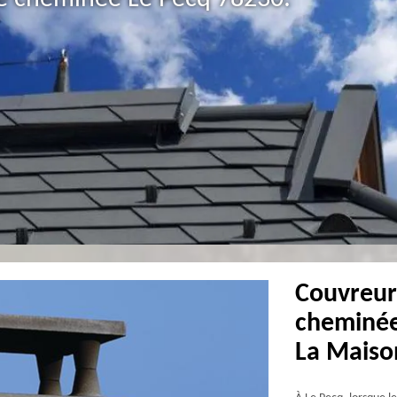
Couvreur
cheminée 
La Mais