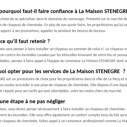
ourquoi faut-il faire confiance à La Maison STENEGR
choisi de se spécialiser dans le domaine du ramonage. Présente sur le marché dep
de chapeau de cheminée. En plus de son savoir-faire, les propriétaires qui lui ont
rapport à ses prestations, appelez-la pendant les heures de bureau.
e qu’il faut retenir ?
inée sans penser à faire installer un chapeau au sommet de celui-ci. Le chapeau v
 contre les incendies causées par les étincelles émanant de votre feu et pouvant
rdables, pensez à faire appel à l’équipe du ramoneur La Maison STENEGRE dont s
oi opter pour les services de La Maison STENEGRE ?
st un prestataire de choix pour les propriétaires dans la ville de Le Pecq et da
us voulez procéder à une pose de chapeau de cheminée. Elle dispose d’une équi
nt réputé pour ses tarifs qui sont abordables, voire les moins chers du marché.
une étape à ne pas négliger
on, vous devez penser sérieusement à faire installer un chapeau de cheminée. Ce
re les incendies. Elle vous offre également un confort compte tenu du fait qu’el
votre chapeau de cheminée, faites appel à un ramoneur professionnel comme La 