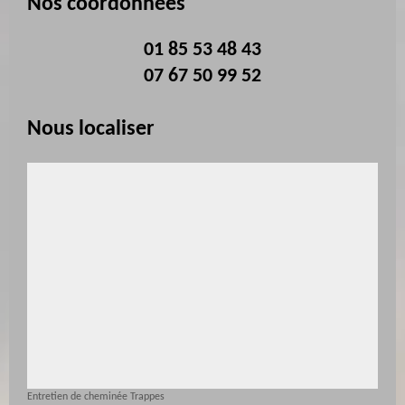
Nos coordonnées
01 85 53 48 43
07 67 50 99 52
Nous localiser
Entretien de cheminée Trappes