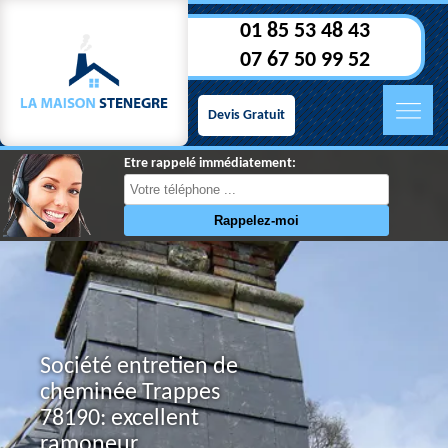
01 85 53 48 43
07 67 50 99 52
Devis Gratuit
Etre rappelé immédiatement:
Société entretien de
cheminée Trappes
78190: excellent
ramoneur