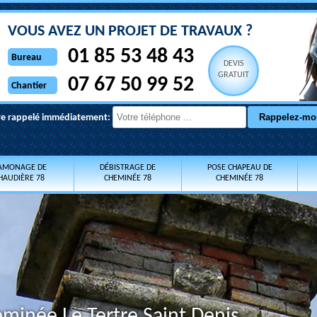
VOUS AVEZ UN PROJET DE TRAVAUX ?
01 85 53 48 43
Bureau
DEVIS
GRATUIT
07 67 50 99 52
Chantier
re rappelé immédiatement:
AMONAGE DE
DÉBISTRAGE DE
POSE CHAPEAU DE
HAUDIÈRE 78
CHEMINÉE 78
CHEMINÉE 78
eminée Le Tertre Saint Denis