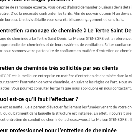
rise de ramonage experte, vous devez d’abord demander plusieurs devis détaillé
utre. D’où la nécessité confronter les tarifs. Afin de pouvoir obtenir N un devis
 de bureau. Un devis détaillé vous sera établi sans engagement et sans frais.
entretien ramonage de cheminée à Le Tertre Saint De
nage de cheminée à Le Tertre Saint Denis, La Maison STENEGRE est la référence 
approfondie des cheminées et de leurs systèmes de ventilation. Faites confiance
car nous sommes votre partenaire de confiance en matière d'entretien de chemi
tien de cheminée très sollicitée par ses clients
STENEGRE est la meilleure entreprise en matière d’entretien de cheminée dans la 
 pour garantir l’entretien de votre cheminée, en suivant les règles de l’art. Nous
aptés. Vous pourrez consulter les tarifs que nous appliquons en nous contactant.
i est-ce qu’il faut l’effectuer ?
 est essentiel. Cela permet d’évacuer facilement les fumées venant de votre chem
 ou du bâtiment dans laquelle la structure est installée. En effet, il pourrait p
cet entretien de conduit de cheminée, adressez-vous à La Maison STENEGRE . Il o
eur professionnel pour l’entretien de cheminée