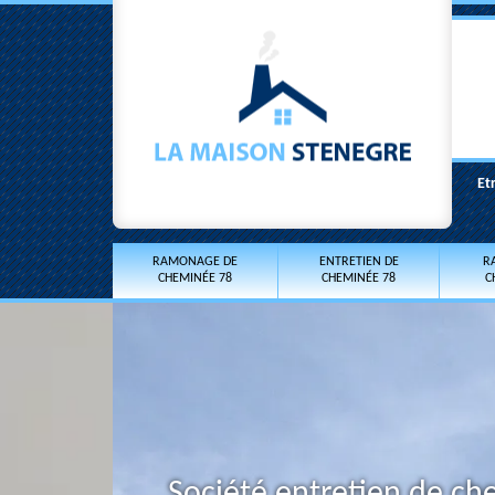
Et
RAMONAGE DE
ENTRETIEN DE
R
CHEMINÉE 78
CHEMINÉE 78
C
Société entretien de ch