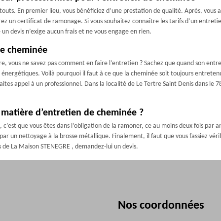
touts. En premier lieu, vous bénéficiez d’une prestation de qualité. Après, vous 
ez un certificat de ramonage. Si vous souhaitez connaître les tarifs d’un entret
 un devis n’exige aucun frais et ne vous engage en rien.
 de cheminée
tre, vous ne savez pas comment en faire l’entretien ? Sachez que quand son entr
ergétiques. Voilà pourquoi il faut à ce que la cheminée soit toujours entrete
ites appel à un professionnel. Dans la localité de Le Tertre Saint Denis dans l
n matière d’entretien de cheminée ?
’est que vous êtes dans l’obligation de la ramoner, ce au moins deux fois par an
 par un nettoyage à la brosse métallique. Finalement, il faut que vous fassiez véri
ifs de La Maison STENEGRE , demandez-lui un devis.
Nos coordonnées