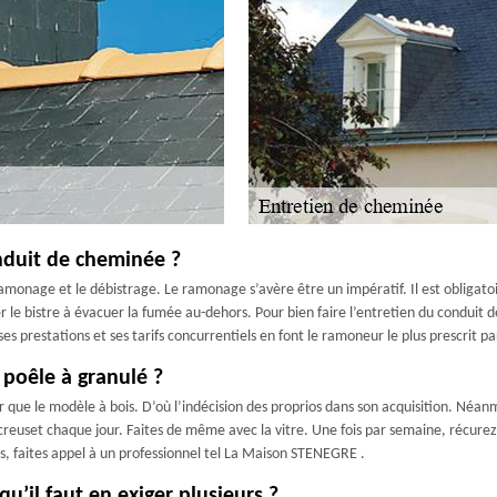
onduit de cheminée ?
monage et le débistrage. Le ramonage s’avère être un impératif. Il est obligatoir
der le bistre à évacuer la fumée au-dehors. Pour bien faire l’entretien du conduit
s prestations et ses tarifs concurrentiels en font le ramoneur le plus prescrit par 
e poêle à granulé ?
ir que le modèle à bois. D’où l’indécision des proprios dans son acquisition. Néan
le creuset chaque jour. Faites de même avec la vitre. Une fois par semaine, récu
s, faites appel à un professionnel tel La Maison STENEGRE .
u’il faut en exiger plusieurs ?