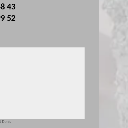
48 43
99 52
t Denis