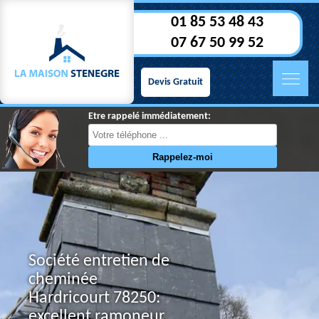
01 85 53 48 43
07 67 50 99 52
Devis Gratuit
Etre rappelé immédiatement:
Société entretien de
cheminée
Hardricourt 78250:
excellent ramoneur