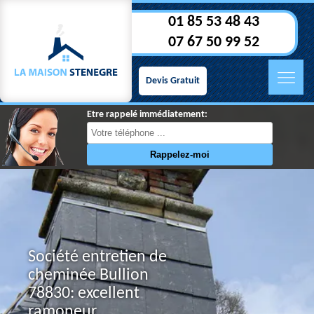
01 85 53 48 43
07 67 50 99 52
Devis Gratuit
Etre rappelé immédiatement:
Société entretien de
cheminée Bullion
78830: excellent
ramoneur